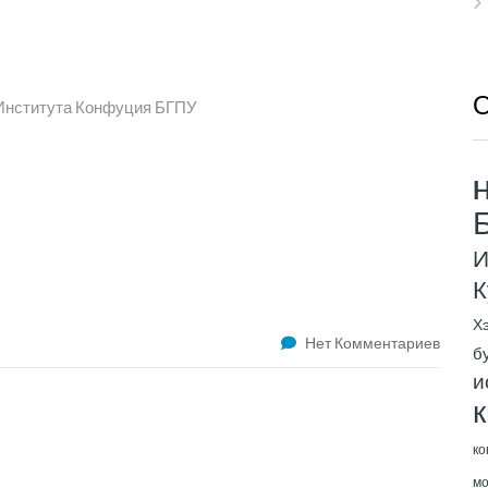
О
 Института Конфуция БГПУ
H
И
К
Х
Нет Комментариев
б
и
к
ко
мо