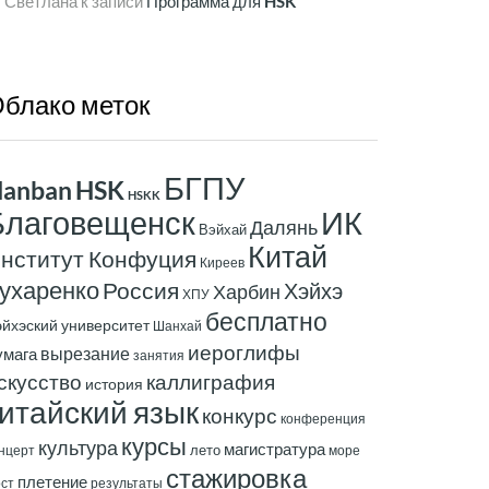
Светлана
к записи
Программа для HSK
блако
меток
БГПУ
anban
HSK
HSKK
ИК
Благовещенск
Далянь
Вэйхай
Китай
нститут Конфуция
Киреев
ухаренко
Россия
Хэйхэ
Харбин
ХПУ
бесплатно
эйхэский университет
Шанхай
иероглифы
вырезание
умага
занятия
скусство
каллиграфия
история
итайский язык
конкурс
конференция
курсы
культура
магистратура
лето
нцерт
море
стажировка
плетение
ст
результаты