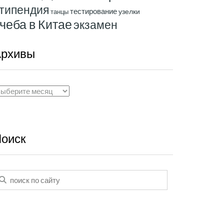
типендия
тестирование
узелки
танцы
чеба в Китае
экзамен
рхивы
рхивы
оиск