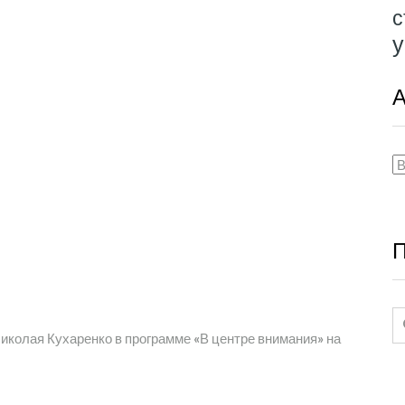
с
у
А
А
П
колая Кухаренко в программе «В центре внимания» на