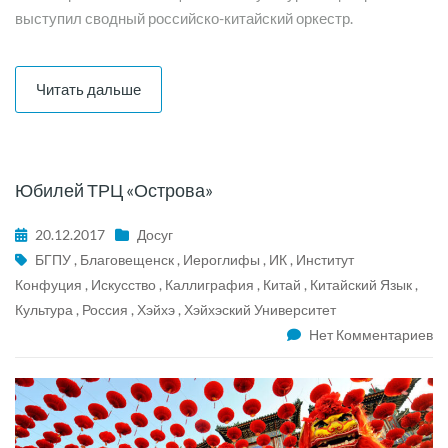
выступил сводный российско-китайский оркестр.
Читать дальше
Юбилей ТРЦ «Острова»
20.12.2017
Досуг
БГПУ
,
Благовещенск
,
Иероглифы
,
ИК
,
Институт
Конфуция
,
Искусство
,
Каллиграфия
,
Китай
,
Китайский Язык
,
Культура
,
Россия
,
Хэйхэ
,
Хэйхэский Университет
Нет Комментариев