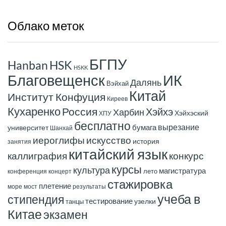
Облако
меток
БГПУ
Hanban
HSK
HSKK
ИК
Благовещенск
Далянь
Вэйхай
Китай
Институт Конфуция
Киреев
Кухаренко
Россия
Хэйхэ
Харбин
Хэйхэский
ХПУ
бесплатно
вырезание
бумага
университет
Шанхай
иероглифы
искусство
история
занятия
китайский язык
конкурс
каллиграфия
курсы
культура
магистратура
лето
конференция
концерт
стажировка
плетение
море
мост
результаты
учеба в
стипендия
тестирование
узелки
танцы
Китае
экзамен