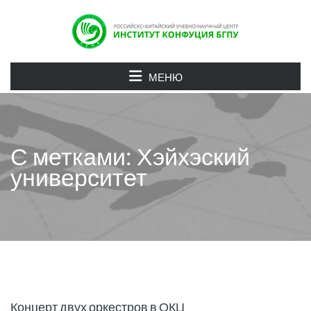
МЕНЮ
С метками: Хэйхэский
университет
Концерт двух оркестров в ОКЦ