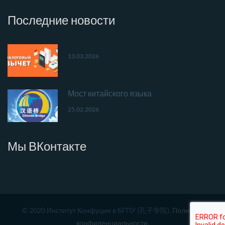
Последние
новости
13.03.2026
Мост китайского языка
25.02.2026
Мы
ВКонтакте
© 2020 Институт Конфуция в БГПУ (孔子学院).
Политика
конфиденциальности
.