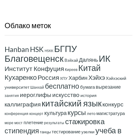
Облако
меток
БГПУ
Hanban
HSK
HSKK
ИК
Благовещенск
Далянь
Вэйхай
Китай
Институт Конфуция
Киреев
Кухаренко
Россия
Хэйхэ
Харбин
Хэйхэский
ХПУ
бесплатно
вырезание
бумага
университет
Шанхай
иероглифы
искусство
история
занятия
китайский язык
конкурс
каллиграфия
курсы
культура
магистратура
лето
конференция
концерт
стажировка
плетение
море
мост
результаты
учеба в
стипендия
тестирование
узелки
танцы