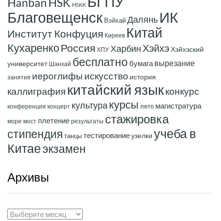
БГПУ
Hanban
HSK
HSKK
ИК
Благовещенск
Далянь
Вэйхай
Китай
Институт Конфуция
Киреев
Кухаренко
Россия
Хэйхэ
Харбин
Хэйхэский
ХПУ
бесплатно
вырезание
бумага
университет
Шанхай
иероглифы
искусство
история
занятия
китайский язык
конкурс
каллиграфия
курсы
культура
магистратура
лето
конференция
концерт
стажировка
плетение
море
мост
результаты
учеба в
стипендия
тестирование
узелки
танцы
Китае
экзамен
Архивы
Архивы