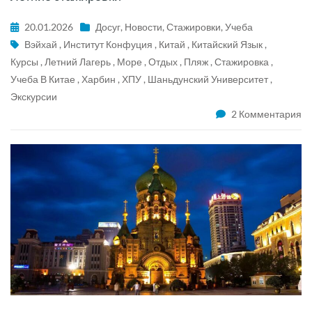
20.01.2026
Досуг
,
Новости
,
Стажировки
,
Учеба
Вэйхай
,
Институт Конфуция
,
Китай
,
Китайский Язык
,
Курсы
,
Летний Лагерь
,
Море
,
Отдых
,
Пляж
,
Стажировка
,
Учеба В Китае
,
Харбин
,
ХПУ
,
Шаньдунский Университет
,
Экскурсии
2 Комментария