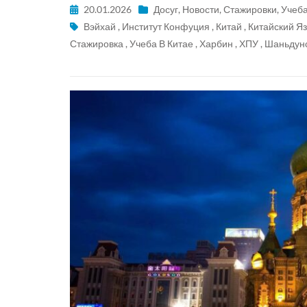
20.01.2026
Досуг
,
Новости
,
Стажировки
,
Учеб
Вэйхай
,
Институт Конфуция
,
Китай
,
Китайский Я
Стажировка
,
Учеба В Китае
,
Харбин
,
ХПУ
,
Шаньдунс