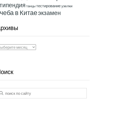
типендия
тестирование
узелки
танцы
чеба в Китае
экзамен
рхивы
рхивы
оиск