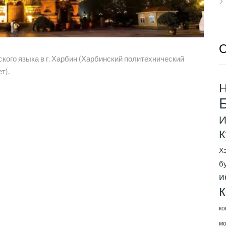
О
кого языка в г. Харбин (Харбинский политехнический
т).
H
И
К
Х
б
и
к
ко
мо