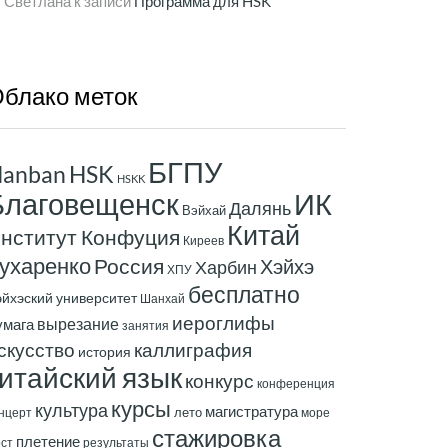
Светлана
к записи
Программа для HSK
блако
меток
БГПУ
anban
HSK
HSKK
ИК
Благовещенск
Далянь
Вэйхай
Китай
нститут Конфуция
Киреев
ухаренко
Россия
Хэйхэ
Харбин
ХПУ
бесплатно
эйхэский университет
Шанхай
иероглифы
вырезание
умага
занятия
скусство
каллиграфия
история
итайский язык
конкурс
конференция
курсы
культура
магистратура
лето
нцерт
море
стажировка
плетение
ст
результаты