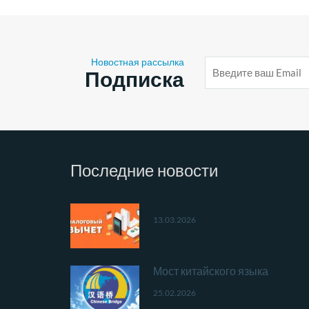
Новостная рассылка
E-
Подписка
mail
адрес
Последние
новости
13.03.2026
Мост китайского языка
25.02.2026