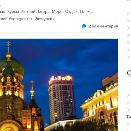
а
зык
,
Курсы
,
Летний Лагерь
,
Море
,
Отдых
,
Пляж
,
кий Университет
,
Экскурсии
2 Комментария
Б