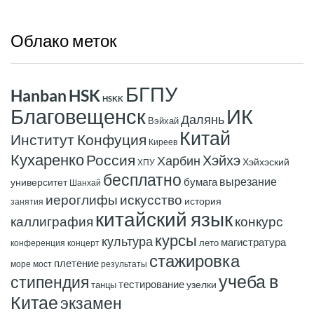
Облако
меток
БГПУ
Hanban
HSK
HSKK
ИК
Благовещенск
Далянь
Вэйхай
Китай
Институт Конфуция
Киреев
Кухаренко
Россия
Хэйхэ
Харбин
Хэйхэский
ХПУ
бесплатно
вырезание
бумага
университет
Шанхай
иероглифы
искусство
история
занятия
китайский язык
конкурс
каллиграфия
курсы
культура
магистратура
лето
конференция
концерт
стажировка
плетение
море
мост
результаты
учеба в
стипендия
тестирование
узелки
танцы
Китае
экзамен