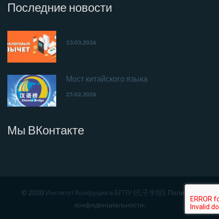
Последние
новости
13.03.2026
Мост китайского языка
25.02.2026
Мы
ВКонтакте
© 2020 Институт Конфуция в БГПУ (孔子学院).
Политика
конфиденциальности
.