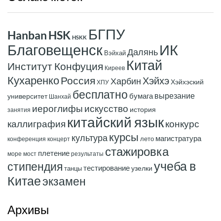
БГПУ
Hanban
HSK
HSKK
ИК
Благовещенск
Далянь
Вэйхай
Китай
Институт Конфуция
Киреев
Кухаренко
Россия
Хэйхэ
Харбин
Хэйхэский
ХПУ
бесплатно
вырезание
бумага
университет
Шанхай
иероглифы
искусство
история
занятия
китайский язык
конкурс
каллиграфия
курсы
культура
магистратура
лето
конференция
концерт
стажировка
плетение
море
мост
результаты
учеба в
стипендия
тестирование
узелки
танцы
Китае
экзамен
Архивы