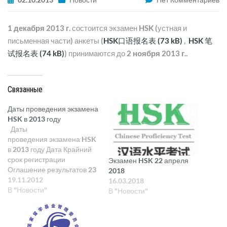
1 декабря 2013 г.
состоится экзамен HSK (устная и
письменная части) анкеты (
HSK口语报名表
,
HSK 笔
试报名表
) принимаются до
2 ноября 2013 г..
Связанные
Даты проведения экзамена
HSK в 2013 году
Даты
проведения экзамена HSK
в 2013 году Дата Крайний
срок регистрации
Экзамен HSK 22 апреля
Оглашение результатов 23
2018
марта (сбт.) 20 февраля 24
19.11.2012
16.03.2018
апреля 12 мая (вск.) 12
В "Новости"
В "Новости"
апреля 12 июня 19 октября
(сбт.) 19 сентября 20
ноября 1 декабря (вск.) 1