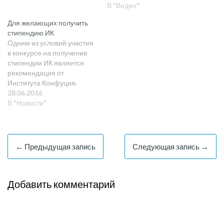
основных направлениях
В "Видео"
работы Института
Для желающих получить
Конфуция
стипендию ИК
Одним из условий участия
в конкурсе на получение
стипендии ИК является
рекомендация от
Института Конфуция.
Такую рекомендацию мы
28.06.2016
даем только слушателям
В "Новости"
нашего ИК и классов
Конфуция. Нам приходим
много писем от студентов,
изучающих китайский язык,
← Предыдущая запись
Следующая запись →
но не имеющих
возможность быть
слушателем ИК в связи с
Добавить комментарий
отсутствием Института
Конфуция в их…