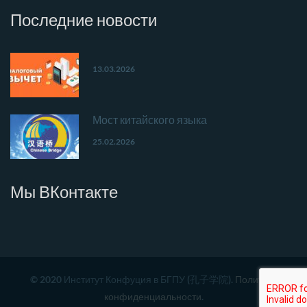
Последние
новости
13.03.2026
Мост китайского языка
25.02.2026
Мы
ВКонтакте
© 2020 Институт Конфуция в БГПУ (孔子学院).
Политика
конфиденциальности
.