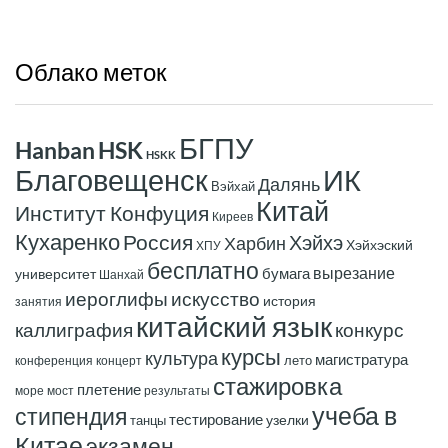
Облако
меток
БГПУ
Hanban
HSK
HSKK
ИК
Благовещенск
Далянь
Вэйхай
Китай
Институт Конфуция
Киреев
Кухаренко
Россия
Хэйхэ
Харбин
Хэйхэский
ХПУ
бесплатно
вырезание
бумага
университет
Шанхай
иероглифы
искусство
история
занятия
китайский язык
конкурс
каллиграфия
курсы
культура
магистратура
лето
конференция
концерт
стажировка
плетение
море
мост
результаты
учеба в
стипендия
тестирование
узелки
танцы
Китае
экзамен