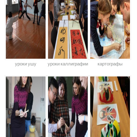
уроки ушу
уроки каллиграфии
картографы