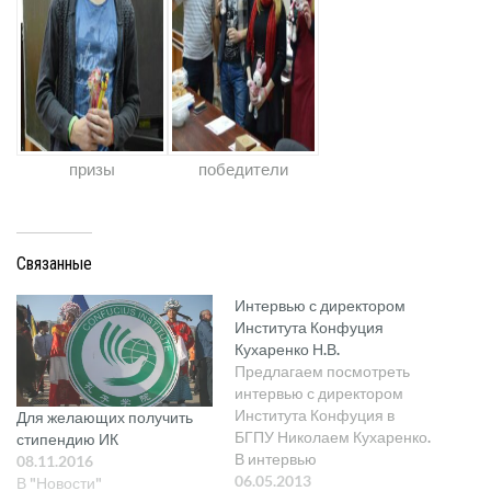
призы
победители
Связанные
Интервью с директором
Института Конфуция
Кухаренко Н.В.
Предлагаем посмотреть
интервью с директором
Института Конфуция в
Для желающих получить
БГПУ Николаем Кухаренко.
стипендию ИК
В интервью
08.11.2016
рассказывается об
06.05.2013
В "Новости"