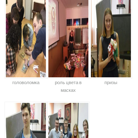
головоломка
роль цвета в
призы
масках