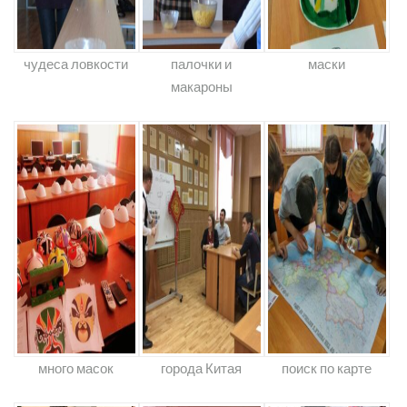
чудеса ловкости
палочки и
маски
макароны
много масок
города Китая
поиск по карте