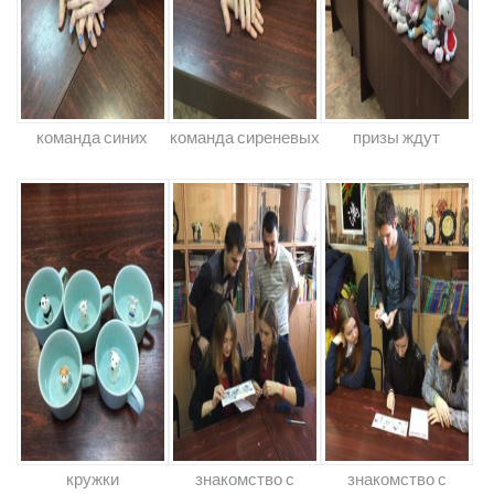
команда синих
команда сиреневых
призы ждут
кружки
знакомство с
знакомство с