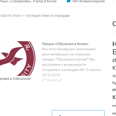
 Язык
,
Стажировка
,
Учеба В Китае
Нет Комментариев
после этого — путешествие по городам
О
H
Лекция «Обучение в Китае»
Институт Конфуция приглашает
всех желающих на открытую
И
лекцию "Обучение в Китае" Мы
расскажем о возможности
К
получения стипендии ИК. О летних
зимних стажировках от Института
18.10.2016
Х
ровка в Хэйхэском
Конфуция и о многом другом.
В "Новости"
б
Приходи, и возможно, уже в
и
следующем году ты будешь учиться
к
в одном из лучших вузов КНР
бесплатно! 21 октября! 18:00!
ауд.339…
ко
мо