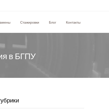
замены
Стажировки
Блог
Контакты
ия в БГПУ
убрики