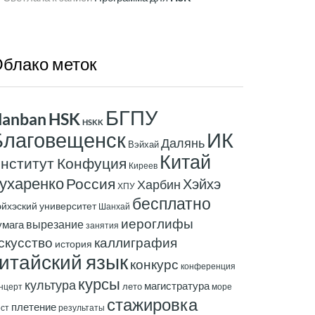
блако
меток
БГПУ
anban
HSK
HSKK
ИК
Благовещенск
Далянь
Вэйхай
Китай
нститут Конфуция
Киреев
ухаренко
Россия
Хэйхэ
Харбин
ХПУ
бесплатно
эйхэский университет
Шанхай
иероглифы
вырезание
умага
занятия
скусство
каллиграфия
история
итайский язык
конкурс
конференция
курсы
культура
магистратура
лето
нцерт
море
стажировка
плетение
ст
результаты