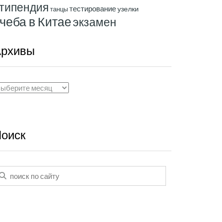
типендия
тестирование
узелки
танцы
чеба в Китае
экзамен
рхивы
рхивы
оиск