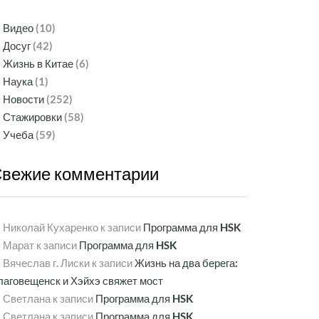
Видео
(10)
Досуг
(42)
Жизнь в Китае
(6)
Наука
(1)
Новости
(252)
Стажировки
(58)
Учеба
(59)
Свежие
комментарии
Николай Кухаренко
к записи
Программа для HSK
Марат
к записи
Программа для HSK
Вячеслав г. Лиски
к записи
Жизнь на два берега:
лаговещенск и Хэйхэ свяжет мост
Светлана
к записи
Программа для HSK
Светлана
к записи
Программа для HSK