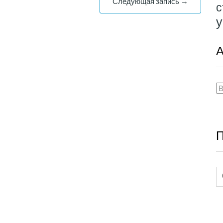
Следующая запись →
с
у
А
А
П