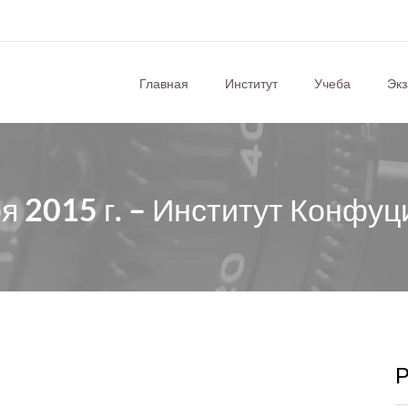
Главная
Институт
Учеба
Эк
ря 2015 г. – Институт Конфуц
Р