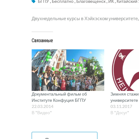
БГПУ
,
Бесплатно
,
Благовещенск
,
ИК
,
Китайский
Двухнедельные курсы в Хэйхэском университете, 
Связанные
Документальный фильм об
Зимняя стажи
Институте Конфуция БГПУ
университете
22.03.2014
03.11.2017
В "Видео"
В "Досуг"