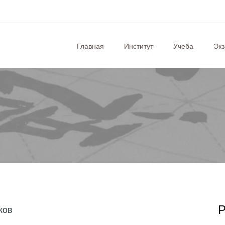
Главная
Институт
Учеба
Эк
Р
ков