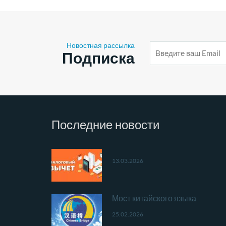
Новостная рассылка
E-
Подписка
mail
адрес
Последние
новости
13.03.2026
Мост китайского языка
25.02.2026