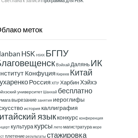
Светлана
к записи
Программа для HSK
блако
меток
БГПУ
anban
HSK
HSKK
ИК
Благовещенск
Далянь
Вэйхай
Китай
нститут Конфуция
Киреев
ухаренко
Россия
Хэйхэ
Харбин
ХПУ
бесплатно
эйхэский университет
Шанхай
иероглифы
вырезание
умага
занятия
скусство
каллиграфия
история
итайский язык
конкурс
конференция
курсы
культура
магистратура
лето
нцерт
море
стажировка
плетение
ст
результаты