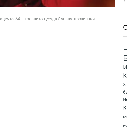
гация из 64 школьников уезда Суньву, провинции
О
H
И
К
Х
б
и
к
ко
мо