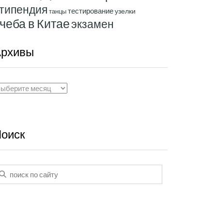
типендия
тестирование
узелки
танцы
чеба в Китае
экзамен
рхивы
рхивы
оиск