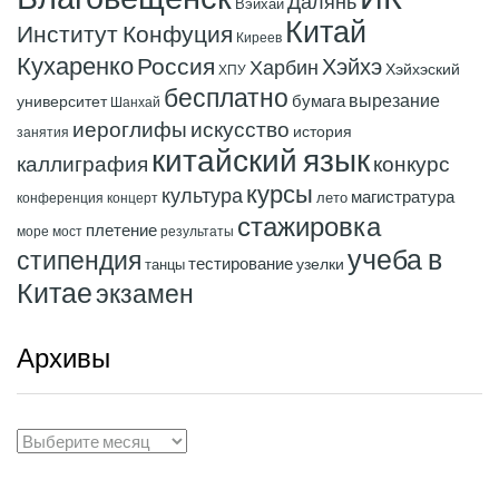
Далянь
Вэйхай
Китай
Институт Конфуция
Киреев
Кухаренко
Россия
Хэйхэ
Харбин
Хэйхэский
ХПУ
бесплатно
вырезание
бумага
университет
Шанхай
иероглифы
искусство
история
занятия
китайский язык
конкурс
каллиграфия
курсы
культура
магистратура
лето
конференция
концерт
стажировка
плетение
море
мост
результаты
учеба в
стипендия
тестирование
узелки
танцы
Китае
экзамен
Архивы
Архивы