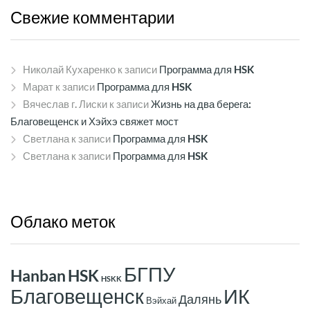
Свежие
комментарии
Николай Кухаренко
к записи
Программа для HSK
Марат
к записи
Программа для HSK
Вячеслав г. Лиски
к записи
Жизнь на два берега:
Благовещенск и Хэйхэ свяжет мост
Светлана
к записи
Программа для HSK
Светлана
к записи
Программа для HSK
Облако
меток
БГПУ
Hanban
HSK
HSKK
ИК
Благовещенск
Далянь
Вэйхай