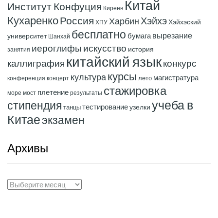
Китай
Институт Конфуция
Киреев
Кухаренко
Россия
Хэйхэ
Харбин
Хэйхэский
ХПУ
бесплатно
вырезание
бумага
университет
Шанхай
иероглифы
искусство
история
занятия
китайский язык
конкурс
каллиграфия
курсы
культура
магистратура
лето
конференция
концерт
стажировка
плетение
море
мост
результаты
учеба в
стипендия
тестирование
узелки
танцы
Китае
экзамен
Архивы
Архивы